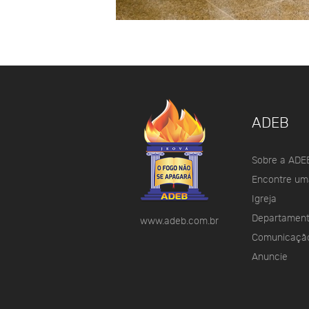
ADEB
Sobre a ADE
Encontre um
Igreja
Departamen
www.adeb.com.br
Comunicaçã
Anuncie