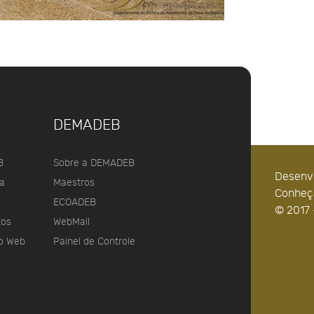
DEMADEB
B
Sobre a DEMADEB
Desenv
a
Maestros
Conheça
ECOADEB
© 2017 
tos
WebMail
o Web
Painel de Controle